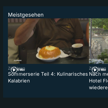
Meistgesehen
ZüriNews
ZüriNews
5 Min
3 Min
Sommerserie Teil 4: Kulinarisches
Nach me
Kalabrien
Hotel Fl
wiedere