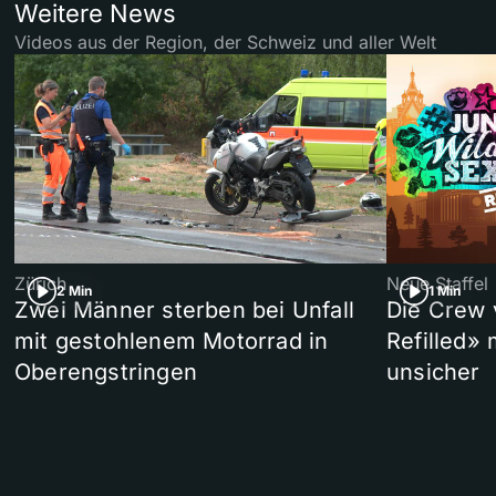
Weitere News
Videos aus der Region, der Schweiz und aller Welt
Zürich
Neue Staffel
2 Min
1 Min
Zwei Männer sterben bei Unfall
Die Crew 
mit gestohlenem Motorrad in
Refilled»
Oberengstringen
unsicher