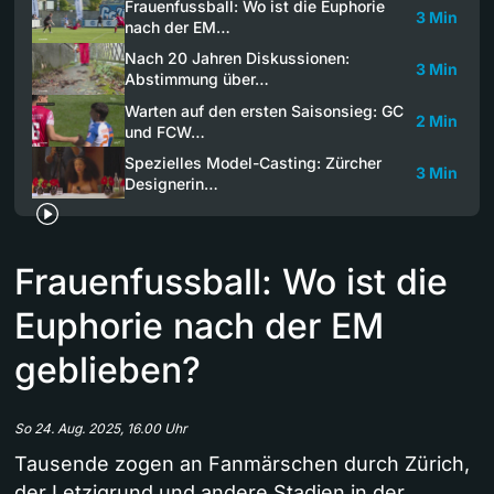
Frauenfussball: Wo ist die Euphorie
3 Min
nach der EM…
Nach 20 Jahren Diskussionen:
3 Min
Abstimmung über…
Warten auf den ersten Saisonsieg: GC
2 Min
und FCW…
Spezielles Model-Casting: Zürcher
3 Min
Designerin…
Frauenfussball: Wo ist die
Euphorie nach der EM
geblieben?
So 24. Aug. 2025, 16.00 Uhr
Tausende zogen an Fanmärschen durch Zürich,
der Letzigrund und andere Stadien in der