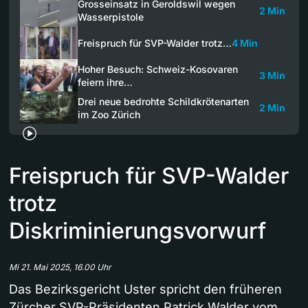
Grosseinsatz in Geroldswil wegen
2 Min
Wasserpistole
Freispruch für SVP-Walder trotz…
4 Min
Hoher Besuch: Schweiz-Kosovaren
3 Min
feiern ihre…
Drei neue bedrohte Schildkrötenarten
2 Min
im Zoo Zürich
Freispruch für SVP-Walder
trotz
Diskriminierungsvorwurf
Mi 21. Mai 2025, 16.00 Uhr
Das Bezirksgericht Uster spricht den früheren
Zürcher SVP-Präsidenten Patrick Walder vom