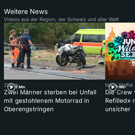
Weitere News
Videos aus der Region, der Schweiz und aller Welt
Zürich
Neue Staffel
2 Min
1 Min
Zwei Männer sterben bei Unfall
Die Crew 
mit gestohlenem Motorrad in
Refilled»
Oberengstringen
unsicher