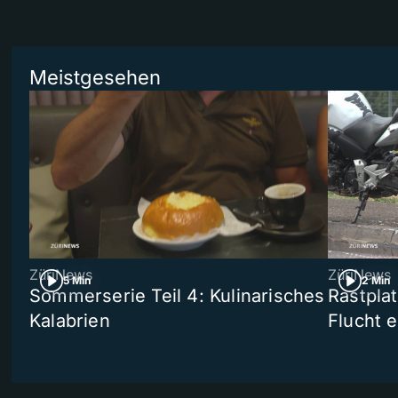
Meistgesehen
ZüriNews
ZüriNews
5 Min
2 Min
Sommerserie Teil 4: Kulinarisches
Rastpla
Kalabrien
Flucht e