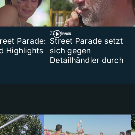
ZüriNews
2 Min
treet Parade:
Street Parade setzt
d Highlights
sich gegen
Detailhändler durch