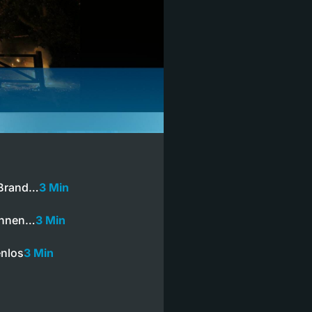
 Brand…
3 Min
können…
3 Min
enlos
3 Min