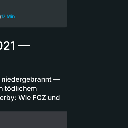
n
g
17 Min
2021 —
t niedergebrannt —
h tödlichem
erby: Wie FCZ und