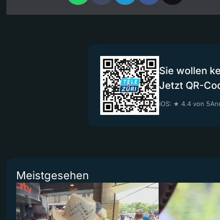
Sie wollen k
Jetzt QR-Co
iOS: ★ 4.4 von 5
And
Meistgesehen