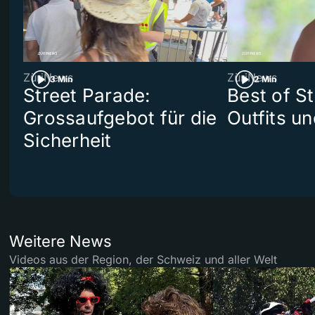
ZüriNews
ZüriNews
3 Min
2 Min
Street Parade:
Best of S
Grossaufgebot für die
Outfits un
Sicherheit
Weitere News
Videos aus der Region, der Schweiz und aller Welt