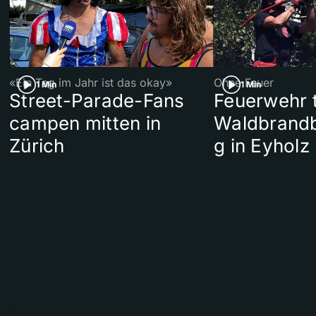
«Ein Tag im Jahr ist das okay»
Ohne Feuer
1 Min
1 Min
Street-Parade-Fans
Feuerwehr t
campen mitten in
Waldbrand
Zürich
g in Eyholz