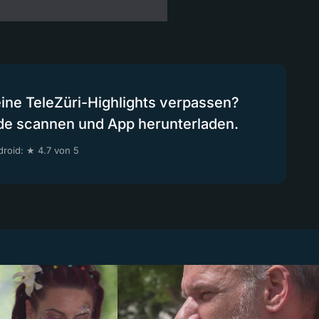
eine TeleZüri-Highlights verpassen?
de scannen und App herunterladen.
roid: ★ 4.7 von 5