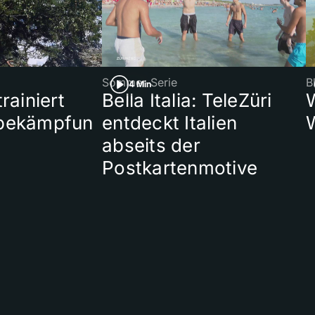
Sommer-Serie
B
4 Min
rainiert
Bella Italia: TeleZüri
bekämpfun
entdeckt Italien
abseits der
Postkartenmotive