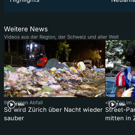
Weitere News
Videos aus der Region, der Schweiz und aller Welt
90 Tonnen Abfall
«Ein Tag im 
1 Min
1 Min
So wird Zürich über Nacht wieder
Street-P
sauber
mitten in 