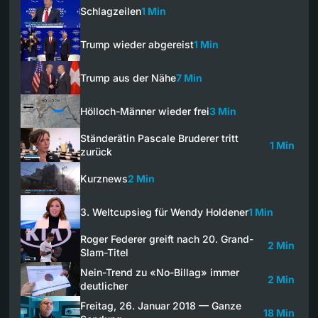
Schlagzeilen
1 Min
Trump wieder abgereist
1 Min
Trump aus der Nähe
7 Min
Hölloch-Männer wieder frei
3 Min
Ständerätin Pascale Bruderer tritt
1 Min
zurück
Kurznews
2 Min
3. Weltcupsieg für Wendy Holdener
1 Min
Roger Federer greift nach 20. Grand-
2 Min
Slam-Titel
Nein-Trend zu «No-Billag» immer
2 Min
deutlicher
Freitag, 26. Januar 2018 — Ganze
18 Min