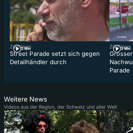
ZüriNews
ZüriNews
2 Min
3 Min
Street Parade setzt sich gegen
Grosser 
Detailhändler durch
Nachwuc
Parade
Weitere News
Videos aus der Region, der Schweiz und aller Welt