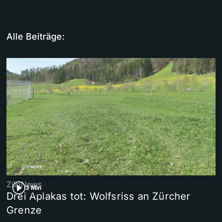
Alle Beiträge:
ZüriNews
3 Min
Drei Aplakas tot: Wolfsriss an Zürcher
Grenze