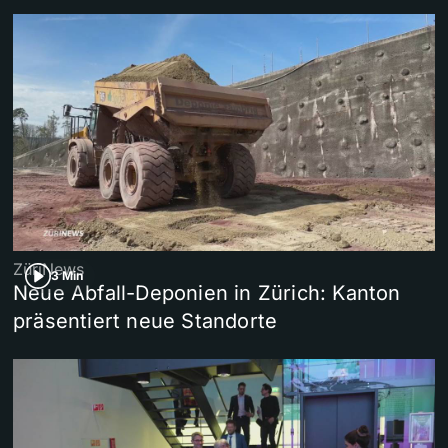
ZüriNews
3 Min
Neue Abfall-Deponien in Zürich: Kanton
präsentiert neue Standorte