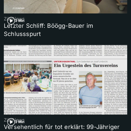
ZüriNews
3 Min
Letzter Schliff: Böögg-Bauer im
Schlussspurt
ZüriNews
3 Min
Versehentlich für tot erklärt: 99-Jähriger