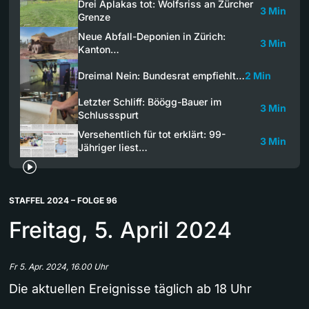
Drei Aplakas tot: Wolfsriss an Zürcher
3 Min
Grenze
Neue Abfall-Deponien in Zürich:
3 Min
Kanton…
Dreimal Nein: Bundesrat empfiehlt…
2 Min
Letzter Schliff: Böögg-Bauer im
3 Min
Schlussspurt
Versehentlich für tot erklärt: 99-
3 Min
Jähriger liest…
STAFFEL 2024 – FOLGE 96
Freitag, 5. April 2024
Fr 5. Apr. 2024, 16.00 Uhr
Die aktuellen Ereignisse täglich ab 18 Uhr