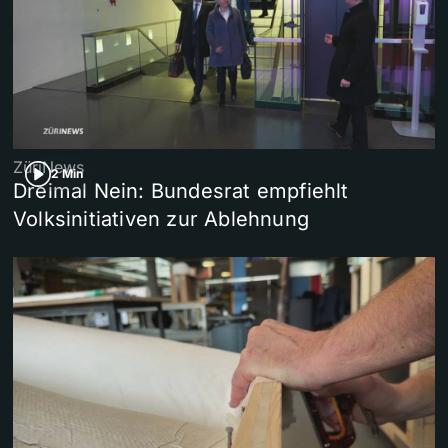
ZüriNews
2 Min
Dreimal Nein: Bundesrat empfiehlt
Volksinitiativen zur Ablehnung