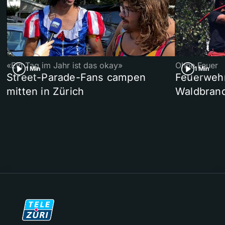
«Ein Tag im Jahr ist das okay»
Ohne Feuer
1 Min
1 Min
Street-Parade-Fans campen
Feuerwehr 
mitten in Zürich
Waldbrand