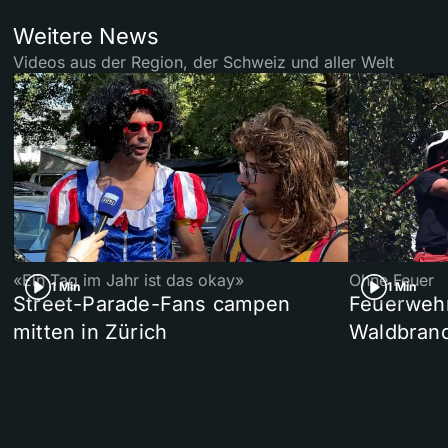
Weitere News
Videos aus der Region, der Schweiz und aller Welt
«Ein Tag im Jahr ist das okay»
Ohne Feuer
1 Min
1 Min
Street-Parade-Fans campen
Feuerwehr 
mitten in Zürich
Waldbrand