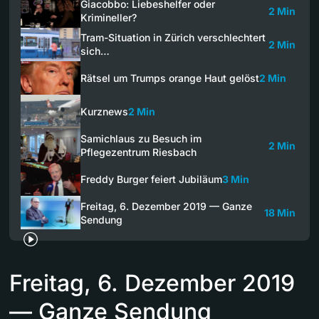
Giacobbo: Liebeshelfer oder
2 Min
Krimineller?
Tram-Situation in Zürich verschlechtert
2 Min
sich…
Rätsel um Trumps orange Haut gelöst
2 Min
Kurznews
2 Min
Samichlaus zu Besuch im
2 Min
Pflegezentrum Riesbach
Freddy Burger feiert Jubiläum
3 Min
Freitag, 6. Dezember 2019 — Ganze
18 Min
Sendung
Freitag, 6. Dezember 2019
— Ganze Sendung