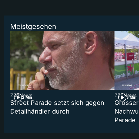
Meistgesehen
ZüriNews
ZüriNews
2 Min
3 Min
Street Parade setzt sich gegen
Grosser 
Detailhändler durch
Nachwuc
Parade