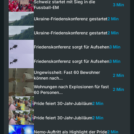
Schweiz startet mit Sieg in die
3 Min
Fussball-EM
Ukraine-Friedenskonferenz gestartet
2 Min
Ukraine-Friedenskonferenz gestartet
2 Min
Friedenskonferenz sorgt für Aufsehen
3 Min
Friedenskonferenz sorgt für Aufsehen
3 Min
Ungewissheit: Fast 60 Bewohner
2 Min
können nach…
Wohnungen nach Explosionen für fast
2 Min
60 Personen…
Pride feiert 30-Jahr-Jubiläum
2 Min
Pride feiert 30-Jahr-Jubiläum
2 Min
Nemo-Auftritt als Highlight der Pride
2 Min