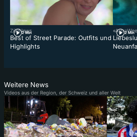
ZüriNews
«AstroWe
2 Min
2 Min
Best of Street Parade: Outfits und
Liebeslu
Highlights
Neuanf
Weitere News
Videos aus der Region, der Schweiz und aller Welt