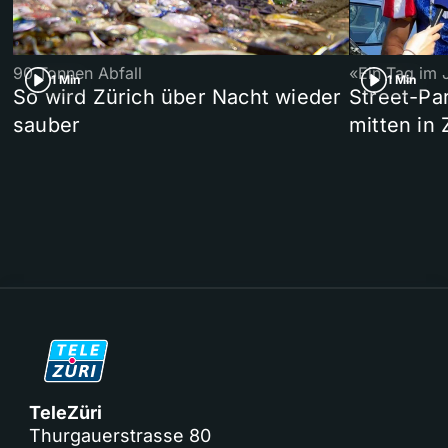
90 Tonnen Abfall
«Ein Tag im 
1 Min
1 Min
So wird Zürich über Nacht wieder
Street-P
sauber
mitten in 
TeleZüri
Thurgauerstrasse 80