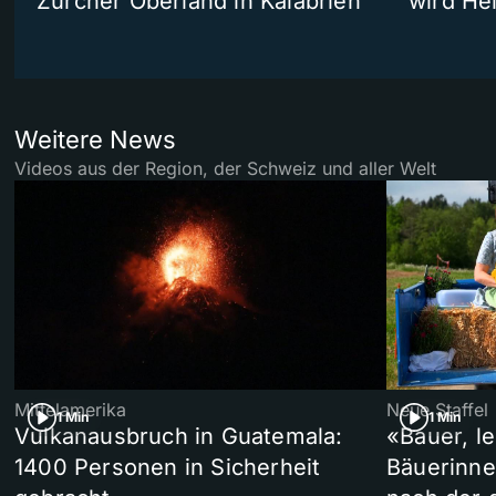
Zürcher Oberland in Kalabrien
wird He
Weitere News
Videos aus der Region, der Schweiz und aller Welt
Mittelamerika
Neue Staffel
1 Min
1 Min
Vulkanausbruch in Guatemala:
«Bauer, l
1400 Personen in Sicherheit
Bäuerinne