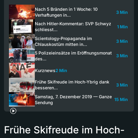
Nach 5 Bränden in 1 Woche: 10
3 Min
Verhaftungen in…
Nach Hitler-Kommentar: SVP Schwyz
1 Min
schliesst…
Scientology-Propaganda im
3 Min
Chlauskostüm mitten in…
5 Polizeieinsätze im Eröffnungsmonat
3 Min
des…
Kurznews
2 Min
Frühe Skifreude im Hoch-Ybrig dank
3 Min
besseren…
Samstag, 7. Dezember 2019 — Ganze
15 Min
Sendung
Frühe Skifreude im Hoch-