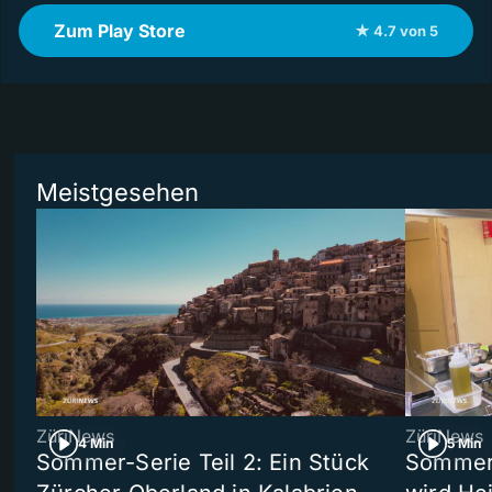
Zum Play Store
★ 4.7 von 5
Meistgesehen
ZüriNews
ZüriNews
4 Min
5 Min
Sommer-Serie Teil 2: Ein Stück
Sommer-