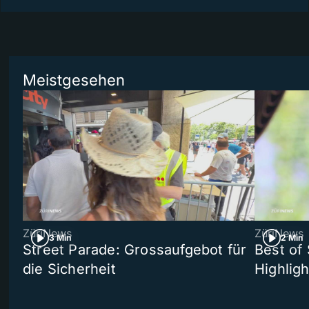
Meistgesehen
ZüriNews
ZüriNews
3 Min
2 Min
Street Parade: Grossaufgebot für
Best of 
die Sicherheit
Highligh