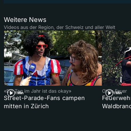
Weitere News
Videos aus der Region, der Schweiz und aller Welt
«Ein Tag im Jahr ist das okay»
Ohne Feuer
1 Min
1 Min
Street-Parade-Fans campen
Feuerwehr 
mitten in Zürich
Waldbrand