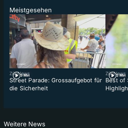
Meistgesehen
ZüriNews
ZüriNews
3 Min
2 Min
Street Parade: Grossaufgebot für
Best of 
die Sicherheit
Highligh
Weitere News