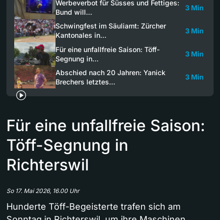
Werbeverbot für Süsses und Fettiges:
3 Min
Bund will…
Schwingfest im Säuliamt: Zürcher
3 Min
Kantonales in…
Für eine unfallfreie Saison: Töff-
3 Min
Segnung in…
Abschied nach 20 Jahren: Yanick
3 Min
Brechers letztes…
Für eine unfallfreie Saison:
Töff-Segnung in
Richterswil
So 17. Mai 2026, 16.00 Uhr
Hunderte Töff-Begeisterte trafen sich am
Sonntag in Richterswil, um ihre Maschinen