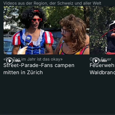
Videos aus der Region, der Schweiz und aller Welt
«Ein Tag im Jahr ist das okay»
Ohne Feuer
1 Min
1 Min
Street-Parade-Fans campen
Feuerwehr 
mitten in Zürich
Waldbrand