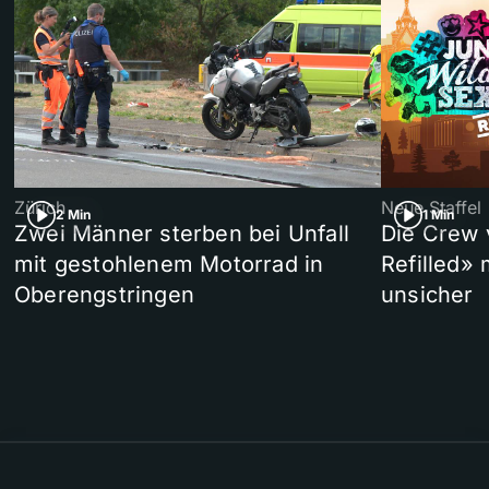
Zürich
Neue Staffel
2 Min
1 Min
Zwei Männer sterben bei Unfall
Die Crew 
mit gestohlenem Motorrad in
Refilled»
Oberengstringen
unsicher