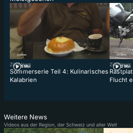
ZüriNews
ZüriNews
5 Min
2 Min
Sommerserie Teil 4: Kulinarisches
Rastpla
Kalabrien
Flucht e
Weitere News
Videos aus der Region, der Schweiz und aller Welt