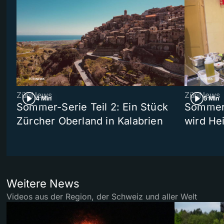
ZüriNews
ZüriNews
4 Min
5 Min
Sommer-Serie Teil 2: Ein Stück
Sommer-
Zürcher Oberland in Kalabrien
wird He
Weitere News
Videos aus der Region, der Schweiz und aller Welt