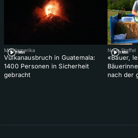
Mittelamerika
Neue Staffel
1 Min
1 Min
Vulkanausbruch in Guatemala:
«Bauer, l
1400 Personen in Sicherheit
Bäuerinne
gebracht
nach der 