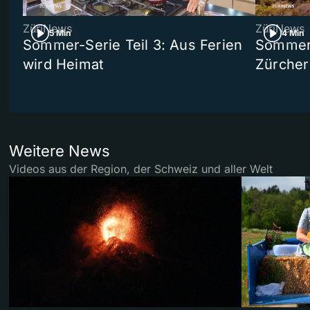
ZüriNews
ZüriNews
5 Min
4 Min
Sommer-Serie Teil 3: Aus Ferien
Sommer-
wird Heimat
Zürcher
Weitere News
Videos aus der Region, der Schweiz und aller Welt