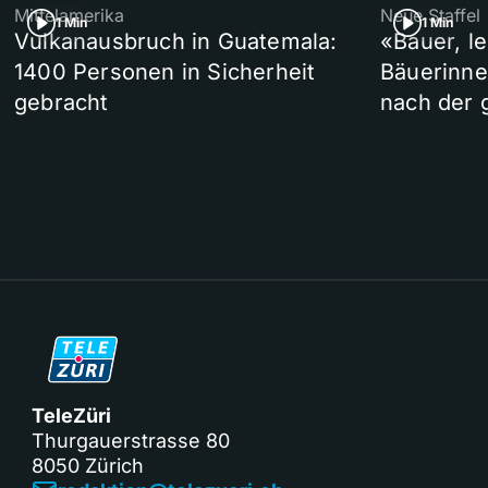
Mittelamerika
Neue Staffel
1 Min
1 Min
Vulkanausbruch in Guatemala:
«Bauer, l
1400 Personen in Sicherheit
Bäuerinne
gebracht
nach der 
TeleZüri
Thurgauerstrasse 80
8050 Zürich