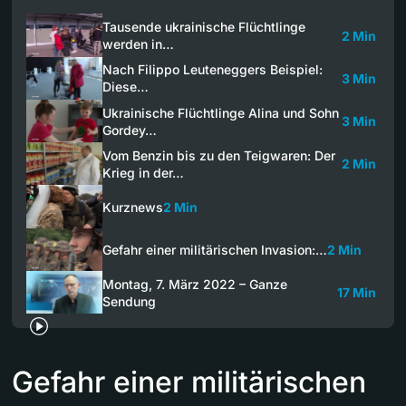
Tausende ukrainische Flüchtlinge
2 Min
werden in…
Nach Filippo Leuteneggers Beispiel:
3 Min
Diese…
Ukrainische Flüchtlinge Alina und Sohn
3 Min
Gordey…
Vom Benzin bis zu den Teigwaren: Der
2 Min
Krieg in der…
Kurznews
2 Min
Gefahr einer militärischen Invasion:…
2 Min
Montag, 7. März 2022 – Ganze
17 Min
Sendung
Gefahr einer militärischen