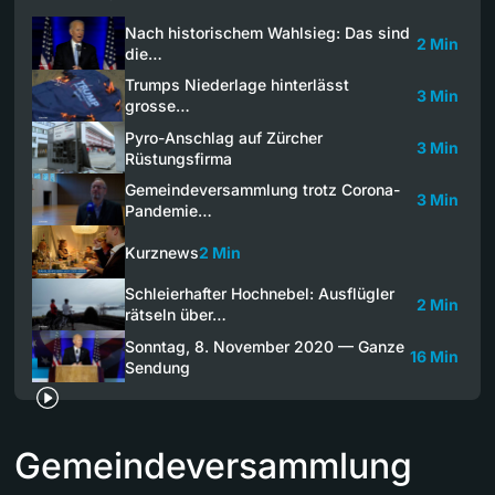
Nach historischem Wahlsieg: Das sind
2 Min
die…
Trumps Niederlage hinterlässt
3 Min
grosse…
Pyro-Anschlag auf Zürcher
3 Min
Rüstungsfirma
Gemeindeversammlung trotz Corona-
3 Min
Pandemie…
Kurznews
2 Min
Schleierhafter Hochnebel: Ausflügler
2 Min
rätseln über…
Sonntag, 8. November 2020 — Ganze
16 Min
Sendung
Gemeindeversammlung