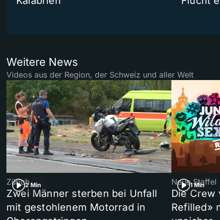
Kalabrien
Flucht e
Weitere News
Videos aus der Region, der Schweiz und aller Welt
Zürich
Neue Staffel
2 Min
1 Min
Zwei Männer sterben bei Unfall
Die Crew 
mit gestohlenem Motorrad in
Refilled»