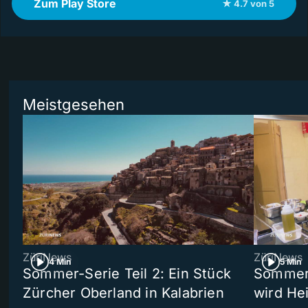
Zum Play Store
★ 4.7 von 5
Meistgesehen
ZüriNews
ZüriNews
4 Min
5 Min
Sommer-Serie Teil 2: Ein Stück
Sommer-
Zürcher Oberland in Kalabrien
wird He