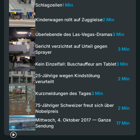
Schlagzeilen
1 Min
Kinderwagen rollt auf Zuggleise
2 Min
Überlebende des Las-Vegas-Dramas
3 Min
Gericht verzichtet auf Urteil gegen
3 Min
Sprayer
Kein Einzelfall: Buschauffeur am Tablet
3 Min
25-Jährige wegen Kindstötung
2 Min
verurteilt
Kurzmeldungen des Tages
3 Min
75-Jähriger Schweizer freut sich über
2 Min
Nobelpreis
Mittwoch, 4. Oktober 2017 — Ganze
17 Min
Sendung