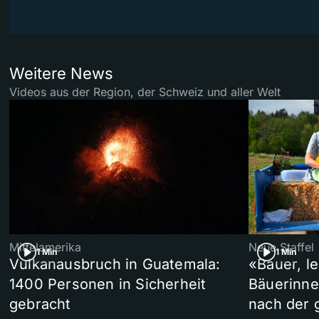
Weitere News
Videos aus der Region, der Schweiz und aller Welt
Mittelamerika
Neue Staffel
1 Min
1 Min
Vulkanausbruch in Guatemala:
«Bauer, l
1400 Personen in Sicherheit
Bäuerinne
gebracht
nach der 