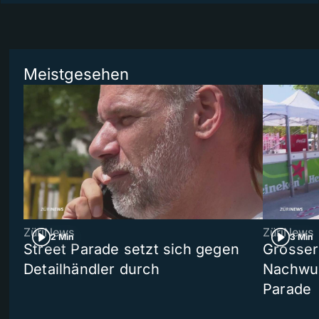
Meistgesehen
ZüriNews
ZüriNews
2 Min
3 Min
Street Parade setzt sich gegen
Grosser 
Detailhändler durch
Nachwuc
Parade