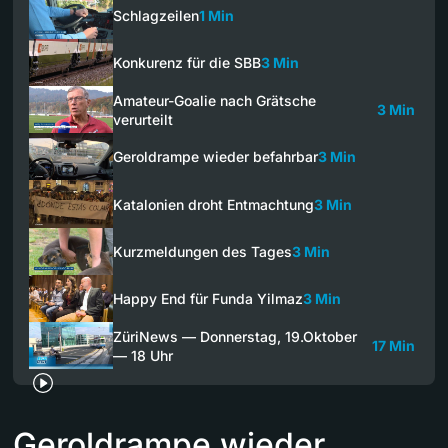
Schlagzeilen
1 Min
Konkurenz für die SBB
3 Min
Amateur-Goalie nach Grätsche
3 Min
verurteilt
Geroldrampe wieder befahrbar
3 Min
Katalonien droht Entmachtung
3 Min
Kurzmeldungen des Tages
3 Min
Happy End für Funda Yilmaz
3 Min
ZüriNews — Donnerstag, 19.Oktober
17 Min
— 18 Uhr
Geroldrampe wieder