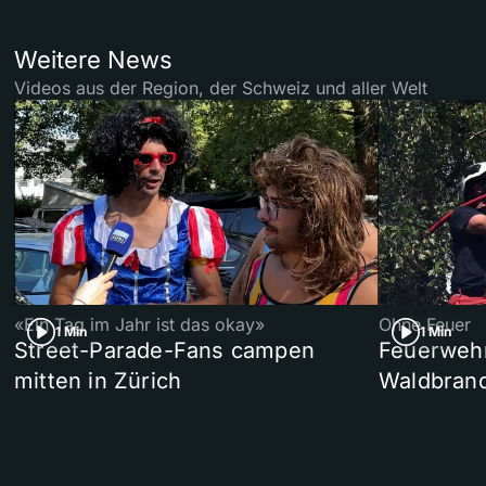
Weitere News
Videos aus der Region, der Schweiz und aller Welt
«Ein Tag im Jahr ist das okay»
Ohne Feuer
1 Min
1 Min
Street-Parade-Fans campen
Feuerwehr 
mitten in Zürich
Waldbrand