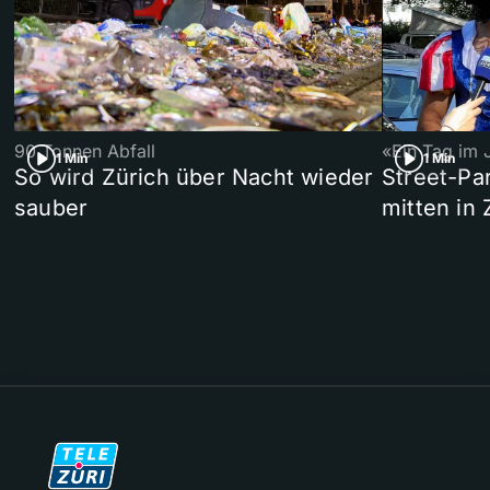
90 Tonnen Abfall
«Ein Tag im 
1 Min
1 Min
So wird Zürich über Nacht wieder
Street-P
sauber
mitten in 