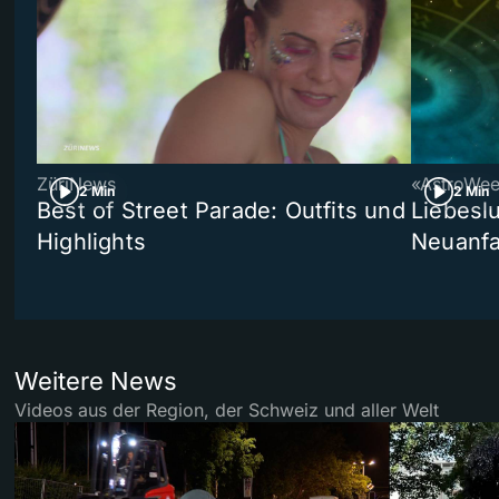
ZüriNews
«AstroWe
2 Min
2 Min
Best of Street Parade: Outfits und
Liebeslu
Highlights
Neuanf
Weitere News
Videos aus der Region, der Schweiz und aller Welt