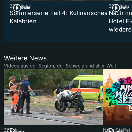
ZüriNews
ZüriNews
5 Min
3 Min
Sommerserie Teil 4: Kulinarisches
Nach me
Kalabrien
Hotel Fl
wiedere
Weitere News
Videos aus der Region, der Schweiz und aller Welt
Zürich
Neue Staffel
2 Min
1 Min