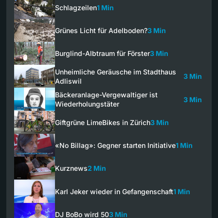
Schlagzeilen
1 Min
Grünes Licht für Adelboden?
3 Min
Burglind-Albtraum für Förster
3 Min
Unheimliche Geräusche im Stadthaus
3 Min
Adliswil
Bäckeranlage-Vergewaltiger ist
3 Min
Wiederholungstäter
Giftgrüne LimeBikes in Zürich
3 Min
«No Billag»: Gegner starten Initiative
1 Min
Kurznews
2 Min
Karl Jeker wieder in Gefangenschaft
1 Min
DJ BoBo wird 50
3 Min