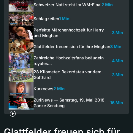
Schweizer Nati steht im WM-Final
2 Min
Schlagzeilen
1 Min
Perfekte Märchenhochzeit für Harry
3 Min
und Meghan
Glattfelder freuen sich für ihre Meghan
3 Min
Zahlreiche Hochzeitsfans beäugeln
4 Min
royales…
28 Kilometer: Rekordstau vor dem
3 Min
Gotthard
Kurznews
2 Min
ZüriNews — Samstag, 19. Mai 2018 —
16 Min
Ganze Sendung
Glattfelder freuen sich für