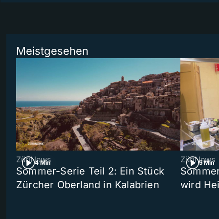
Meistgesehen
ZüriNews
ZüriNews
4 Min
5 Min
Sommer-Serie Teil 2: Ein Stück
Sommer-
Zürcher Oberland in Kalabrien
wird He