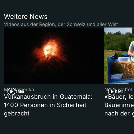
Weitere News
Videos aus der Region, der Schweiz und aller Welt
Mittelamerika
Neue Staffel
1 Min
1 Min
Vulkanausbruch in Guatemala:
«Bauer, l
1400 Personen in Sicherheit
Bäuerinne
gebracht
nach der 