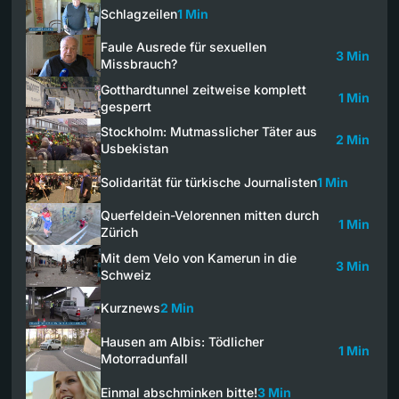
Schlagzeilen
1 Min
Faule Ausrede für sexuellen
3 Min
Missbrauch?
Gotthardtunnel zeitweise komplett
1 Min
gesperrt
Stockholm: Mutmasslicher Täter aus
2 Min
Usbekistan
Solidarität für türkische Journalisten
1 Min
Querfeldein-Velorennen mitten durch
1 Min
Zürich
Mit dem Velo von Kamerun in die
3 Min
Schweiz
Kurznews
2 Min
Hausen am Albis: Tödlicher
1 Min
Motorradunfall
Einmal abschminken bitte!
3 Min