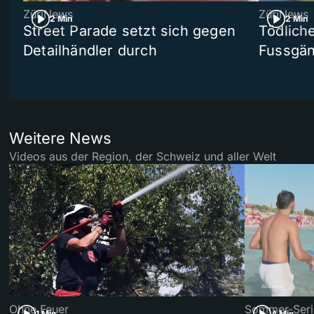
ZüriNews
ZüriNews
2 Min
2 Min
Street Parade setzt sich gegen
Tödlich
Detailhändler durch
Fussgän
Weitere News
Videos aus der Region, der Schweiz und aller Welt
Ohne Feuer
Sommer-Seri
1 Min
4 Min