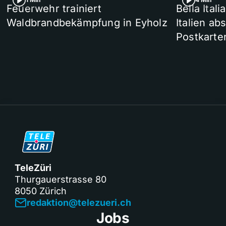
Feuerwehr trainiert
Bella Ital
Waldbrandbekämpfung in Eyholz
Italien ab
Postkarte
TeleZüri
Thurgauerstrasse 80
8050 Zürich
redaktion@telezueri.ch
Jobs