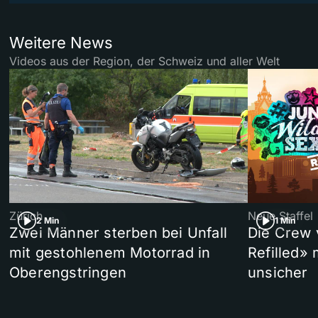
Weitere News
Videos aus der Region, der Schweiz und aller Welt
Zürich
Neue Staffel
2 Min
1 Min
Zwei Männer sterben bei Unfall
Die Crew 
mit gestohlenem Motorrad in
Refilled»
Oberengstringen
unsicher