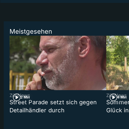
Meistgesehen
ZüriNews
ZüriNews
2 Min
4 Min
Street Parade setzt sich gegen
Sommers
Detailhändler durch
Glück i