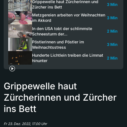
Grippewelle haut Zürcherinnen und
3 Min
Zürcher ins Bett
Metzgereien arbeiten vor Weihnachten
3 Min
im Akkord
In den USA tobt der schlimmste
2 Min
Schneesturm der…
Pöstlerinnen und Pöstler im
3 Min
Weihnachtsstress
Hunderte Lichtlein treiben die Limmat
2 Min
hinunter
Grippewelle haut
Zürcherinnen und Zürcher
ins Bett
Fr 23. Dez. 2022, 17.00 Uhr