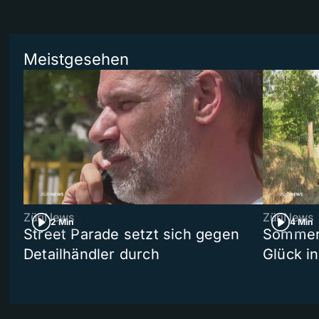
Meistgesehen
ZüriNews
ZüriNews
2 Min
4 Min
Street Parade setzt sich gegen
Sommers
Detailhändler durch
Glück i