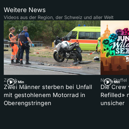
Weitere News
Videos aus der Region, der Schweiz und aller Welt
Zürich
Neue Staffel
2 Min
1 Min
Zwei Männer sterben bei Unfall
Die Crew 
mit gestohlenem Motorrad in
Refilled»
Oberengstringen
unsicher