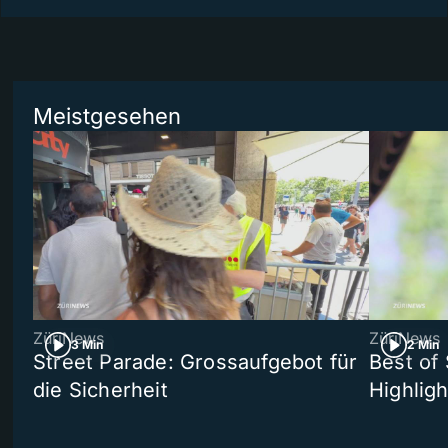
Meistgesehen
ZüriNews
ZüriNews
3 Min
2 Min
Street Parade: Grossaufgebot für
Best of 
die Sicherheit
Highligh