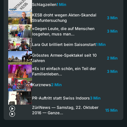
Schlagzeilen
1 Min
KESB droht wegen Akten-Skandal
3 Min
Strafuntersuchung
«Gegen Leute, die auf Menschen
3 Min
losgehen, muss man…
Lara Gut brilliert beim Saisonstart
1 Min
Grösstes Armee-Spektakel seit 10
2 Min
Jahren
«Es ist einfach schön, ein Teil der
3 Min
Familienleben…
Kurznews
2 Min
PR-Auftritt statt Swiss Indoors
3 Min
ZüriNews — Samstag, 22. Oktober
15 Min
2016 — Ganze…