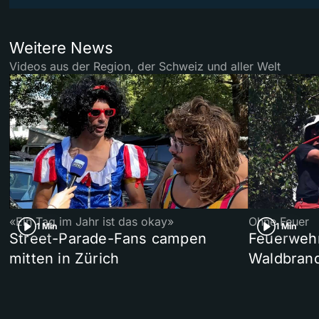
Weitere News
Videos aus der Region, der Schweiz und aller Welt
«Ein Tag im Jahr ist das okay»
Ohne Feuer
1 Min
1 Min
Street-Parade-Fans campen
Feuerwehr 
mitten in Zürich
Waldbrand