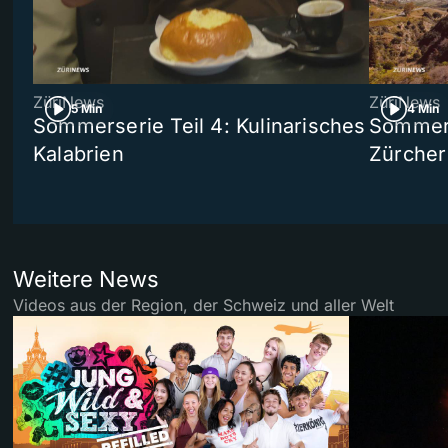
ZüriNews
ZüriNews
5 Min
4 Min
Sommerserie Teil 4: Kulinarisches
Sommer-
Kalabrien
Zürcher
Weitere News
Videos aus der Region, der Schweiz und aller Welt