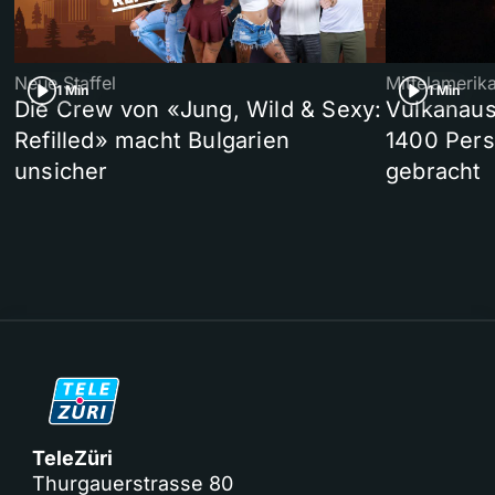
Neue Staffel
Mittelamerik
1 Min
1 Min
Die Crew von «Jung, Wild & Sexy:
Vulkanaus
Refilled» macht Bulgarien
1400 Pers
unsicher
gebracht
TeleZüri
Thurgauerstrasse 80