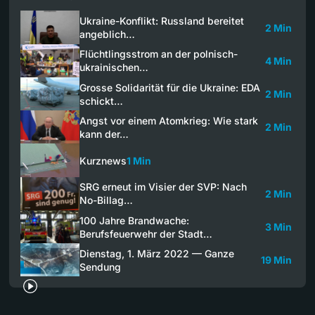
Ukraine-Konflikt: Russland bereitet
2 Min
angeblich…
Flüchtlingsstrom an der polnisch-
4 Min
ukrainischen…
Grosse Solidarität für die Ukraine: EDA
2 Min
schickt…
Angst vor einem Atomkrieg: Wie stark
2 Min
kann der…
Kurznews
1 Min
SRG erneut im Visier der SVP: Nach
2 Min
No-Billag…
100 Jahre Brandwache:
3 Min
Berufsfeuerwehr der Stadt…
Dienstag, 1. März 2022 — Ganze
19 Min
Sendung