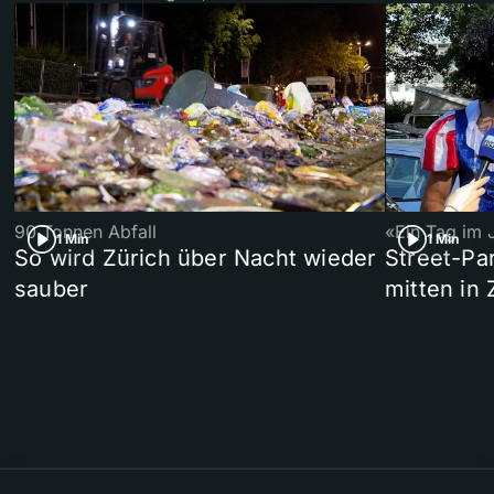
90 Tonnen Abfall
«Ein Tag im 
1 Min
1 Min
So wird Zürich über Nacht wieder
Street-P
sauber
mitten in 