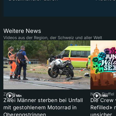
Weitere News
Videos aus der Region, der Schweiz und aller Welt
Zürich
Neue Staffel
2 Min
1 Min
Zwei Männer sterben bei Unfall
Die Crew 
mit gestohlenem Motorrad in
Refilled»
Oberengstringen
unsicher