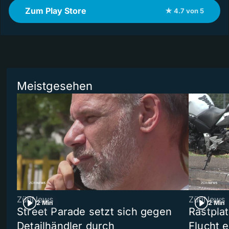
Zum Play Store
★ 4.7 von 5
Meistgesehen
ZüriNews
ZüriNews
2 Min
2 Min
Street Parade setzt sich gegen
Rastpla
Detailhändler durch
Flucht e