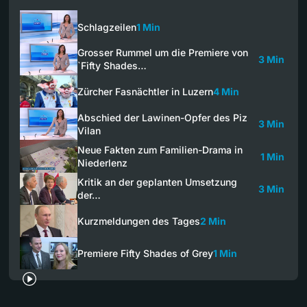
Schlagzeilen
1 Min
Grosser Rummel um die Premiere von
3 Min
`Fifty Shades…
Zürcher Fasnächtler in Luzern
4 Min
Abschied der Lawinen-Opfer des Piz
3 Min
Vilan
Neue Fakten zum Familien-Drama in
1 Min
Niederlenz
Kritik an der geplanten Umsetzung
3 Min
der…
Kurzmeldungen des Tages
2 Min
Premiere Fifty Shades of Grey
1 Min