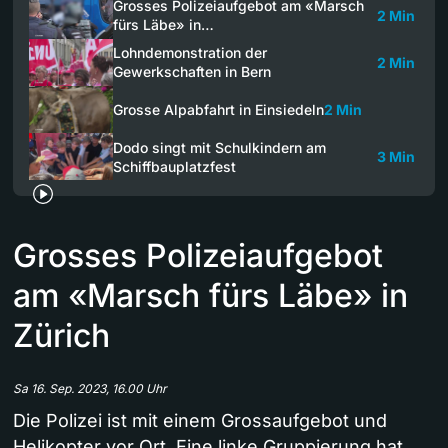
Grosses Polizeiaufgebot am «Marsch
2 Min
fürs Läbe» in…
Lohndemonstration der
2 Min
Gewerkschaften in Bern
Grosse Alpabfahrt in Einsiedeln
2 Min
Dodo singt mit Schulkindern am
3 Min
Schiffbauplatzfest
Grosses Polizeiaufgebot
am «Marsch fürs Läbe» in
Zürich
Sa 16. Sep. 2023, 16.00 Uhr
Die Polizei ist mit einem Grossaufgebot und
Helikopter vor Ort. Eine linke Gruppierung hat