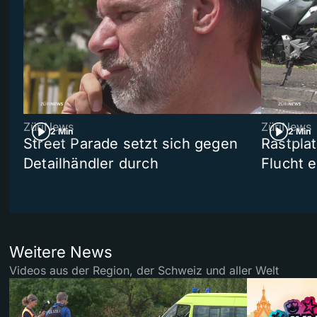
ZüriNews
ZüriNews
2 Min
2 Min
Street Parade setzt sich gegen
Rastpla
Detailhändler durch
Flucht e
Weitere News
Videos aus der Region, der Schweiz und aller Welt