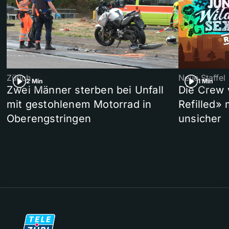
Zürich
Neue Staffel
2 Min
1 Min
Zwei Männer sterben bei Unfall
Die Crew 
mit gestohlenem Motorrad in
Refilled»
Oberengstringen
unsicher