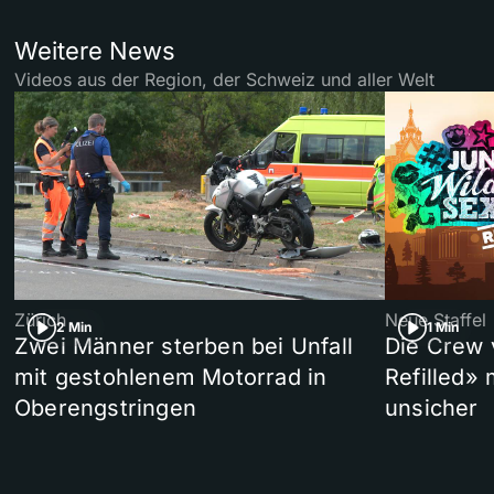
Weitere News
Videos aus der Region, der Schweiz und aller Welt
Zürich
Neue Staffel
2 Min
1 Min
Zwei Männer sterben bei Unfall
Die Crew 
mit gestohlenem Motorrad in
Refilled»
Oberengstringen
unsicher