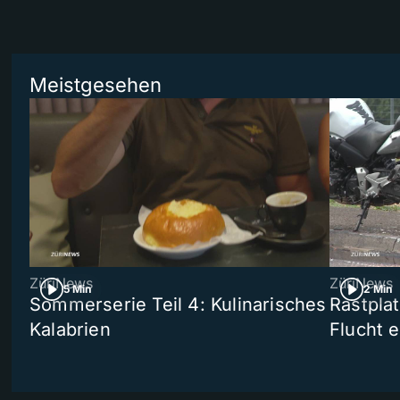
Meistgesehen
ZüriNews
ZüriNews
5 Min
2 Min
Sommerserie Teil 4: Kulinarisches
Rastpla
Kalabrien
Flucht e