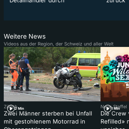
Detailhändler durch
zurück
Weitere News
Videos aus der Region, der Schweiz und aller Welt
Zürich
Neue Staffel
2 Min
1 Min
Zwei Männer sterben bei Unfall
Die Crew 
mit gestohlenem Motorrad in
Refilled»