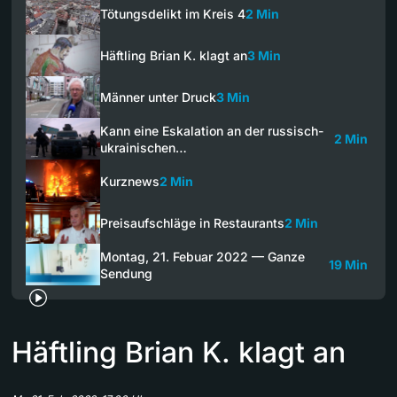
Tötungsdelikt im Kreis 4
2 Min
Häftling Brian K. klagt an
3 Min
Männer unter Druck
3 Min
Kann eine Eskalation an der russisch-
2 Min
ukrainischen…
Kurznews
2 Min
Preisaufschläge in Restaurants
2 Min
Montag, 21. Febuar 2022 — Ganze
19 Min
Sendung
Häftling Brian K. klagt an