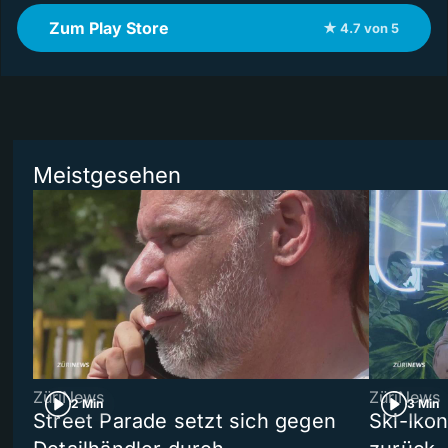
Zum Play Store
★ 4.7 von 5
Meistgesehen
ZüriNews
ZüriNews
2 Min
3 Min
Street Parade setzt sich gegen
Ski-Ikon