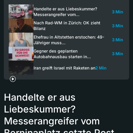
Handelte er aus Liebeskummer?
3 Min
Messerangreifer vom…
Nach Rad-WM in Zürich: OK zieht
3 Min
Bilanz
Ehefrau in Altstetten erstochen: 49-
3 Min
Jähriger muss…
Gegner des geplanten
3 Min
Autobahnausbau starten in…
Iran greift Israel mit Raketen an
2 Min
Handelte er aus
Liebeskummer?
Messerangreifer vom
Berninaplatz setzte Post