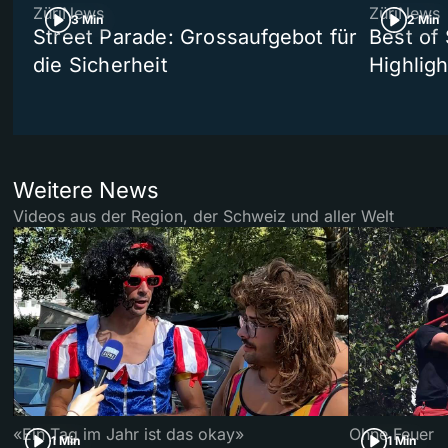
ZüriNews
ZüriNews
3 Min
2 Min
Street Parade: Grossaufgebot für
Best of 
die Sicherheit
Highligh
Weitere News
Videos aus der Region, der Schweiz und aller Welt
«Ein Tag im Jahr ist das okay»
Ohne Feuer
1 Min
1 Min