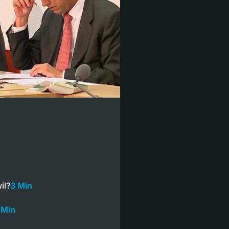
il?
3 Min
 Min