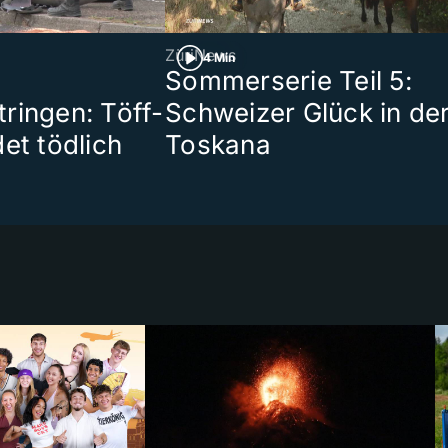
ZüriNews
4 Min
Sommerserie Teil 5:
ringen: Töff-
Schweizer Glück in de
et tödlich
Toskana