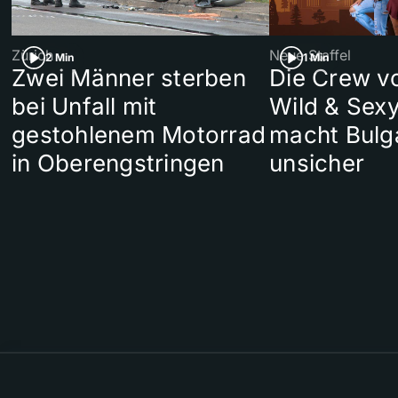
Zürich
Neue Staffel
2 Min
1 Min
Zwei Männer sterben
Die Crew v
bei Unfall mit
Wild & Sexy
gestohlenem Motorrad
macht Bulg
in Oberengstringen
unsicher