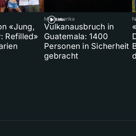
Mittelamerika
N
1 Min
on «Jung,
Vulkanausbruch in
«
: Refilled»
Guatemala: 1400
arien
Personen in Sicherheit
gebracht