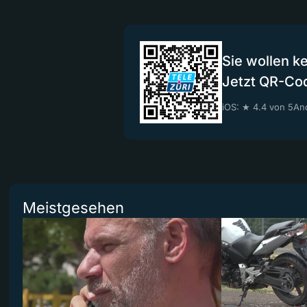
Sie wollen k
Jetzt QR-Co
iOS: ★ 4.4 von 5
And
Meistgesehen