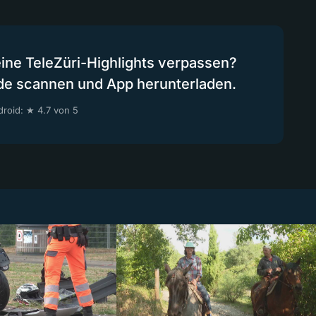
eine TeleZüri-Highlights verpassen?
de scannen und App herunterladen.
roid: ★ 4.7 von 5