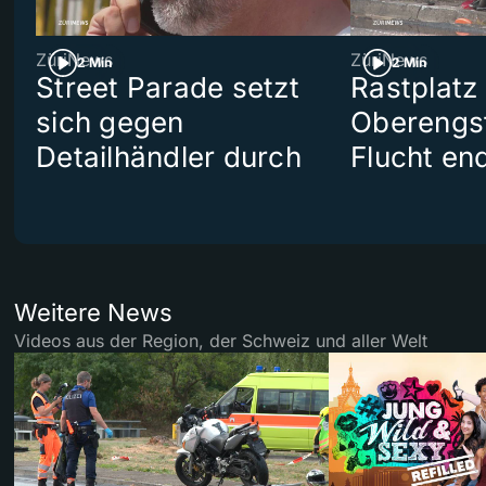
ZüriNews
ZüriNews
2 Min
2 Min
Street Parade setzt
Rastplatz
sich gegen
Oberengst
Detailhändler durch
Flucht end
Weitere News
Videos aus der Region, der Schweiz und aller Welt