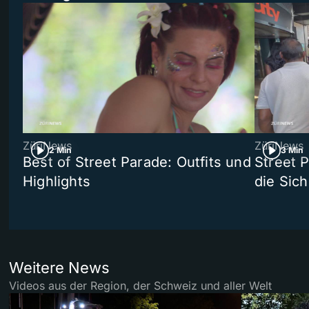
ZüriNews
ZüriNews
2 Min
3 Min
Best of Street Parade: Outfits und
Street 
Highlights
die Sich
Weitere News
Videos aus der Region, der Schweiz und aller Welt