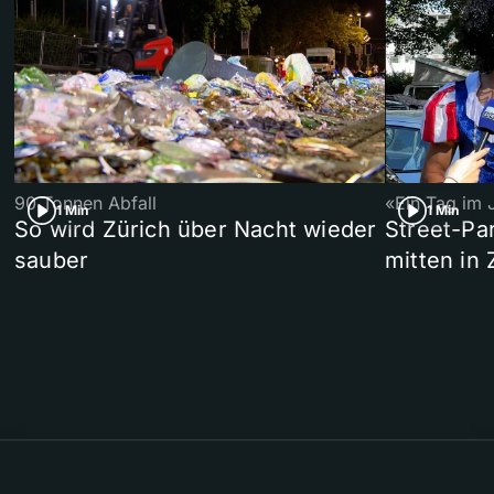
90 Tonnen Abfall
«Ein Tag im 
1 Min
1 Min
So wird Zürich über Nacht wieder
Street-P
sauber
mitten in 