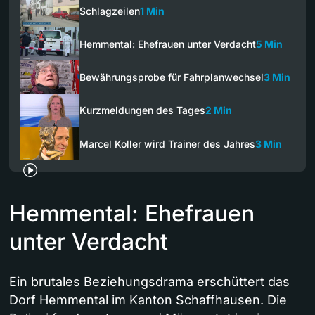
Schlagzeilen
1 Min
Hemmental: Ehefrauen unter Verdacht
5 Min
Bewährungsprobe für Fahrplanwechsel
3 Min
Kurzmeldungen des Tages
2 Min
Marcel Koller wird Trainer des Jahres
3 Min
Hemmental: Ehefrauen
unter Verdacht
Ein brutales Beziehungsdrama erschüttert das
Dorf Hemmental im Kanton Schaffhausen. Die