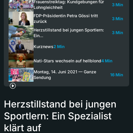
Frauenstreiktag: Kundgebungen für
3 Min
Lohngleichheit
FDP-Präsidentin Petra Gössi tritt
3 Min
zurück
Herzstillstand bei jungen Sportlern:
3 Min
Ein…
Kurznews
2 Min
Nati-Stars wechseln auf hellblond
4 Min
Montag, 14. Juni 2021 — Ganze
16 Min
Sendung
Herzstillstand bei jungen
Sportlern: Ein Spezialist
klärt auf