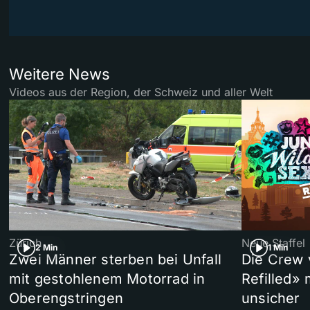
Weitere News
Videos aus der Region, der Schweiz und aller Welt
Zürich
Neue Staffel
2 Min
1 Min
Zwei Männer sterben bei Unfall
Die Crew 
mit gestohlenem Motorrad in
Refilled»
Oberengstringen
unsicher