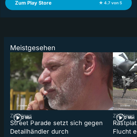
Zum Play Store
★ 4.7 von 5
Meistgesehen
ZüriNews
ZüriNews
2 Min
2 Min
Street Parade setzt sich gegen
Rastpla
Detailhändler durch
Flucht e