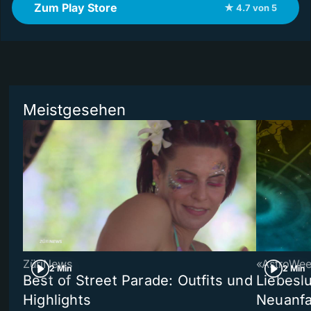
Zum Play Store
★ 4.7 von 5
Meistgesehen
ZüriNews
«AstroWe
2 Min
2 Min
Best of Street Parade: Outfits und
Liebeslu
Highlights
Neuanf