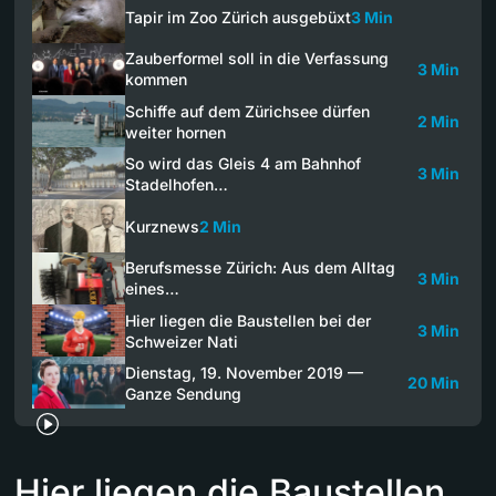
Tapir im Zoo Zürich ausgebüxt
3 Min
Zauberformel soll in die Verfassung
3 Min
kommen
Schiffe auf dem Zürichsee dürfen
2 Min
weiter hornen
So wird das Gleis 4 am Bahnhof
3 Min
Stadelhofen…
Kurznews
2 Min
Berufsmesse Zürich: Aus dem Alltag
3 Min
eines…
Hier liegen die Baustellen bei der
3 Min
Schweizer Nati
Dienstag, 19. November 2019 —
20 Min
Ganze Sendung
Hier liegen die Baustellen