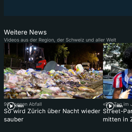
Weitere News
Videos aus der Region, der Schweiz und aller Welt
90 Tonnen Abfall
«Ein Tag im 
1 Min
1 Min
So wird Zürich über Nacht wieder
Street-P
sauber
mitten in 