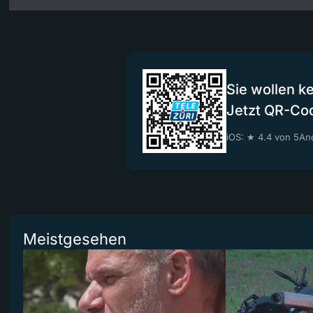
Sie wollen k
Jetzt QR-Co
iOS: ★ 4.4 von 5
And
Meistgesehen