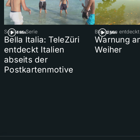
Sommer-Serie
Blaualgen entdeckt
4 Min
2 Min
Bella Italia: TeleZüri
Warnung am
entdeckt Italien
Weiher
abseits der
Postkartenmotive