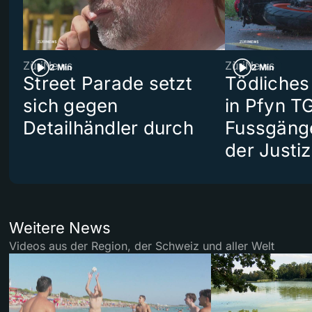
ZüriNews
ZüriNews
2 Min
2 Min
Street Parade setzt
Tödliches
sich gegen
in Pfyn TG
Detailhändler durch
Fussgäng
der Justiz
Weitere News
Videos aus der Region, der Schweiz und aller Welt