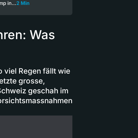
ump in…
2 Min
hren: Was
viel Regen fällt wie
letzte grosse,
Schweiz geschah im
Vorsichtsmassnahmen