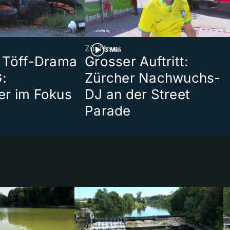
ZüriNews
3 Min
 Töff-Drama
Grosser Auftritt:
:
Zürcher Nachwuchs-
er im Fokus
DJ an der Street
Parade