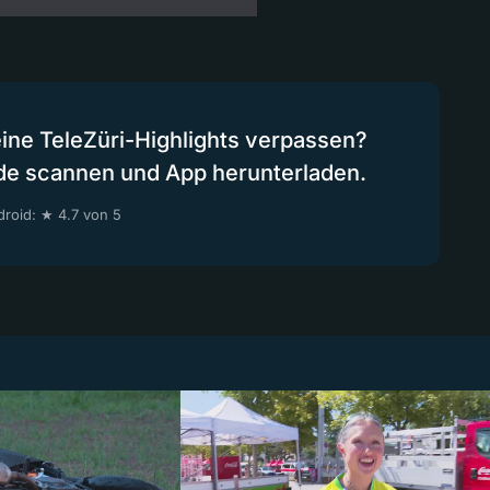
eine TeleZüri-Highlights verpassen?
de scannen und App herunterladen.
roid: ★ 4.7 von 5