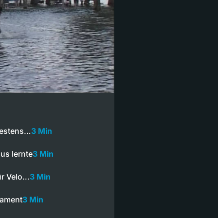
destens…
3 Min
us lernte
3 Min
ür Velo…
3 Min
lament
3 Min