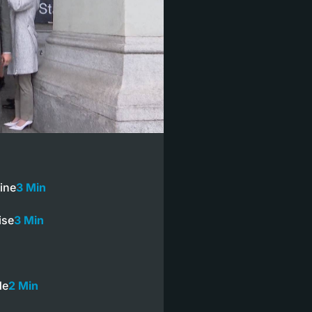
ine
3 Min
ise
3 Min
n
de
2 Min