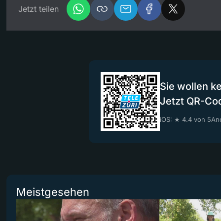
Jetzt teilen
Sie wollen k
Jetzt QR-Co
iOS: ★ 4.4 von 5
And
Meistgesehen