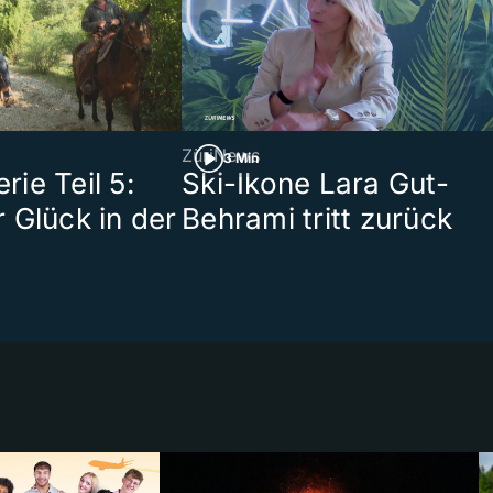
ZüriNews
3 Min
ie Teil 5:
Ski-Ikone Lara Gut-
 Glück in der
Behrami tritt zurück