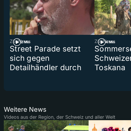
ZüriNews
ZüriNews
2 Min
4 Min
Street Parade setzt
Sommerser
sich gegen
Schweizer
Detailhändler durch
Toskana
Weitere News
Videos aus der Region, der Schweiz und aller Welt