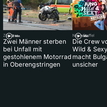
Zürich
Neue Staffel
2 Min
1 Min
Zwei Männer sterben
Die Crew v
bei Unfall mit
Wild & Sexy
gestohlenem Motorrad
macht Bulg
in Oberengstringen
unsicher