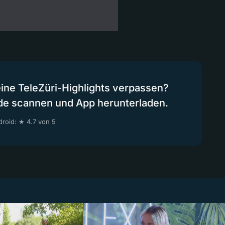
eine TeleZüri-Highlights verpassen?
de scannen und App herunterladen.
roid: ★ 4.7 von 5