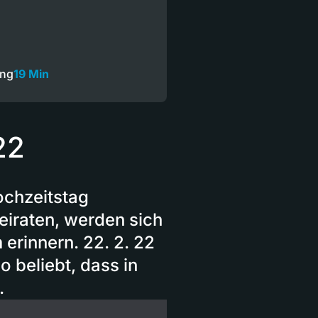
ung
19 Min
22
ochzeitstag
eiraten, werden sich
 erinnern. 22. 2. 22
 beliebt, dass in
.