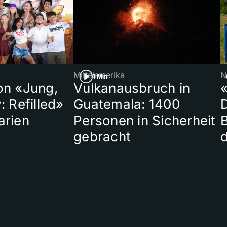
Mittelamerika
N
1 Min
on «Jung,
Vulkanausbruch in
«
: Refilled»
Guatemala: 1400
arien
Personen in Sicherheit
gebracht