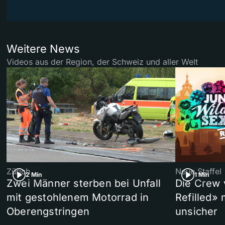
Weitere News
Videos aus der Region, der Schweiz und aller Welt
Zürich
Neue Staffel
2 Min
1 Min
Zwei Männer sterben bei Unfall
Die Crew 
mit gestohlenem Motorrad in
Refilled»
Oberengstringen
unsicher