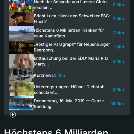
Nach der Schande von Luzern: Clubs
2 Min
reichen…
Bricht Luca Hänni den Schweizer ESC-
3 Min
Fluch?
Höchstens 6 Milliarden Franken für
3 Min
neue Kampfjets
„Rostiger Paragraph“ für Neuenburger
1 Min
Beerpong…
Enttäuschung bei der EDU: Maria Rita
3 Min
Marty…
Kurznews
2 Min
Unterengstringen: Hühner-Diebstahl
3 Min
schockiert…
Donnerstag, 16. Mai 2019 — Ganze
18 Min
Sendung
Höchstens 6 Milliarden