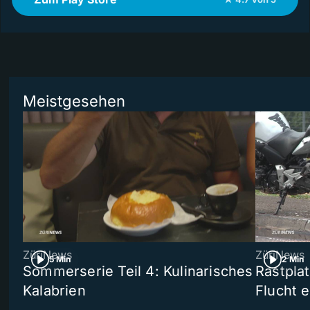
Meistgesehen
ZüriNews
ZüriNews
5 Min
2 Min
Sommerserie Teil 4: Kulinarisches
Rastpla
Kalabrien
Flucht e