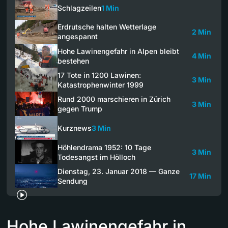
Schlagzeilen
1 Min
Erdrutsche halten Wetterlage
2 Min
angespannt
Hohe Lawinengefahr in Alpen bleibt
4 Min
bestehen
17 Tote in 1200 Lawinen:
3 Min
Katastrophenwinter 1999
Rund 2000 marschieren in Zürich
3 Min
gegen Trump
Kurznews
3 Min
Höhlendrama 1952: 10 Tage
3 Min
Todesangst im Hölloch
Dienstag, 23. Januar 2018 — Ganze
17 Min
Sendung
Hohe Lawinengefahr in