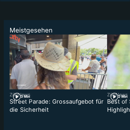
Meistgesehen
ZüriNews
ZüriNews
3 Min
2 Min
Street Parade: Grossaufgebot für
Best of 
die Sicherheit
Highligh