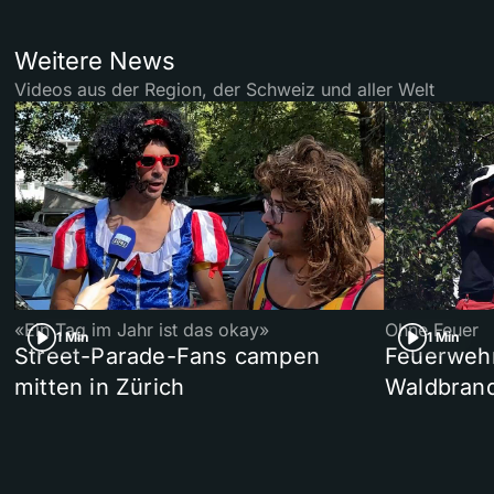
Weitere News
Videos aus der Region, der Schweiz und aller Welt
«Ein Tag im Jahr ist das okay»
Ohne Feuer
1 Min
1 Min
Street-Parade-Fans campen
Feuerwehr 
mitten in Zürich
Waldbrand