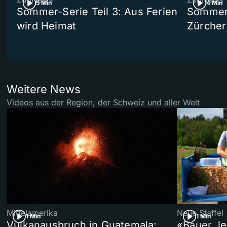
5 Min
4 Min
Sommer-Serie Teil 3: Aus Ferien
Sommer-
wird Heimat
Zürcher
Weitere News
Videos aus der Region, der Schweiz und aller Welt
Mittelamerika
Neue Staffel
1 Min
1 Min
Vulkanausbruch in Guatemala:
«Bauer, l