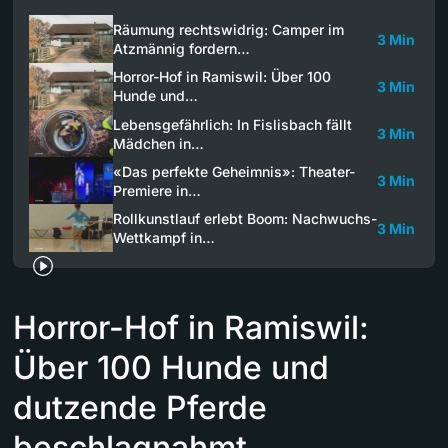
Räumung rechtswidrig: Camper im
3 Min
Atzmännig fordern…
Horror-Hof in Ramiswil: Über 100
3 Min
Hunde und…
Lebensgefährlich: In Fislisbach fällt
3 Min
Mädchen in…
«Das perfekte Geheimnis»: Theater-
3 Min
Premiere in…
Rollkunstlauf erlebt Boom: Nachwuchs-
3 Min
Wettkampf in…
Horror-Hof in Ramiswil:
Über 100 Hunde und
dutzende Pferde
beschlagnahmt