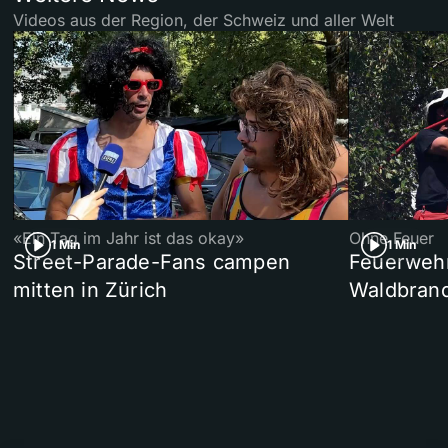
Videos aus der Region, der Schweiz und aller Welt
«Ein Tag im Jahr ist das okay»
Ohne Feuer
1 Min
1 Min
Street-Parade-Fans campen
Feuerwehr 
mitten in Zürich
Waldbrand