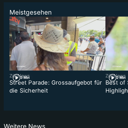
Meistgesehen
ZüriNews
ZüriNews
3 Min
2 Min
Street Parade: Grossaufgebot für
Best of 
die Sicherheit
Highligh
Weitere News