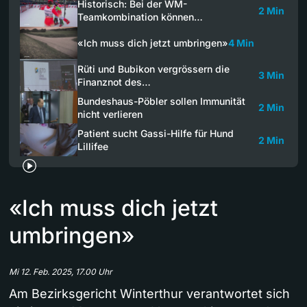
Historisch: Bei der WM-
2 Min
Teamkombination können…
«Ich muss dich jetzt umbringen»
4 Min
Rüti und Bubikon vergrössern die
3 Min
Finanznot des…
Bundeshaus-Pöbler sollen Immunität
2 Min
nicht verlieren
Patient sucht Gassi-Hilfe für Hund
2 Min
Lillifee
«Ich muss dich jetzt
umbringen»
Mi 12. Feb. 2025, 17.00 Uhr
Am Bezirksgericht Winterthur verantwortet sich