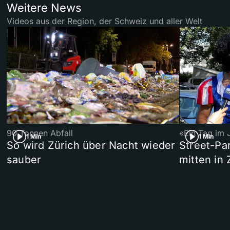
Weitere News
Videos aus der Region, der Schweiz und aller Welt
90 Tonnen Abfall
«Ein Tag im 
1 Min
1 Min
So wird Zürich über Nacht wieder
Street-P
sauber
mitten in 