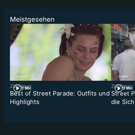
Meistgesehen
ZüriNews
ZüriNews
2 Min
3 Min
Best of Street Parade: Outfits und
Street 
Highlights
die Sich