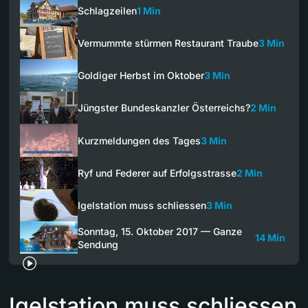
Schlagzeilen
1 Min
Vermummte stürmen Restaurant Traube
3 Min
Goldiger Herbst im Oktober
3 Min
Jüngster Bundeskanzler Österreichs?
2 Min
Kurzmeldungen des Tages
3 Min
Ryf und Federer auf Erfolgsstrasse
2 Min
Igelstation muss schliessen
3 Min
Sonntag, 15. Oktober 2017 — Ganze
14 Min
Sendung
Igelstation muss schliessen