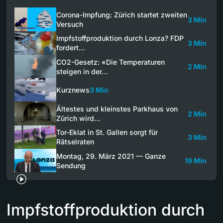
Corona-Impfung: Zürich startet zweiten
3 Min
Versuch
Impfstoffproduktion durch Lonza? FDP
3 Min
fordert…
CO2-Gesetz: «Die Temperaturen
2 Min
steigen in der…
Kurznews
3 Min
Ältestes und kleinstes Parkhaus von
2 Min
Zürich wird…
Tor-Eklat in St. Gallen sorgt für
3 Min
Rätselraten
Montag, 29. März 2021 — Ganze
19 Min
Sendung
Impfstoffproduktion durch