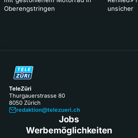
mit gestohlenem Motorrad in
Refilled»
Oberengstringen
unsicher
TeleZüri
Thurgauerstrasse 80
8050 Zürich
redaktion@telezueri.ch
Jobs
Werbemöglichkeiten