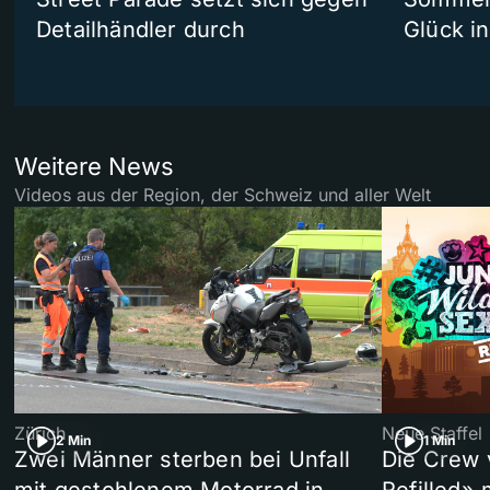
Detailhändler durch
Glück i
Weitere News
Videos aus der Region, der Schweiz und aller Welt
Zürich
Neue Staffel
2 Min
1 Min
Zwei Männer sterben bei Unfall
Die Crew 