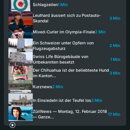
Schlagzeilen
1 Min
Leuthard äussert sich zu Postauto-
3 Min
Skandal
Mixed-Curler im Olympia-Finale
2 Min
Ein Schweizer unter Opfern von
2 Min
Flugzeugabsturz
Swiss Life Bürogebäude von
1 Min
Unbekannten besetzt
Der Chihuahua ist der beliebteste Hund
3 Min
im Kanton…
Kurznews
2 Min
In Einsiedeln ist der Teufel los
3 Min
ZüriNews — Montag, 12. Februar 2018
17 Min
— Ganze…