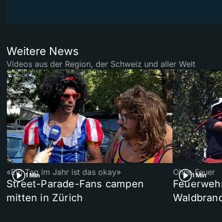
Weitere News
Videos aus der Region, der Schweiz und aller Welt
«Ein Tag im Jahr ist das okay»
Ohne Feuer
1 Min
1 Min
Street-Parade-Fans campen
Feuerwehr 
mitten in Zürich
Waldbrand