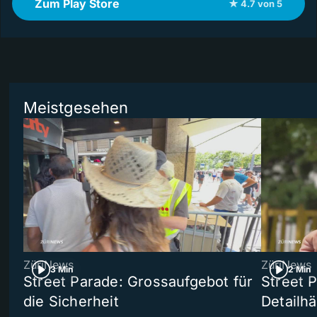
Zum Play Store
★ 4.7 von 5
Meistgesehen
ZüriNews
ZüriNews
3 Min
2 Min
Street Parade: Grossaufgebot für
Street 
die Sicherheit
Detailh