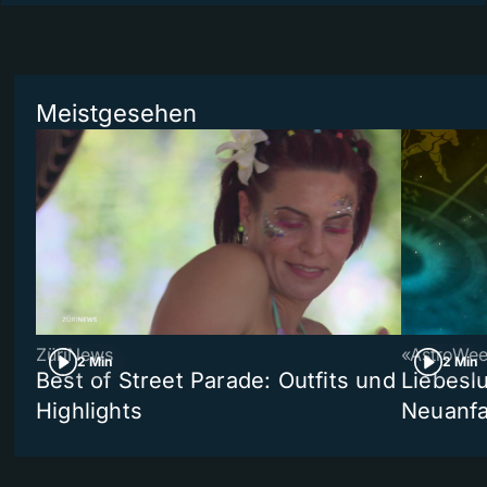
Meistgesehen
ZüriNews
«AstroWe
2 Min
2 Min
Best of Street Parade: Outfits und
Liebeslu
Highlights
Neuanf