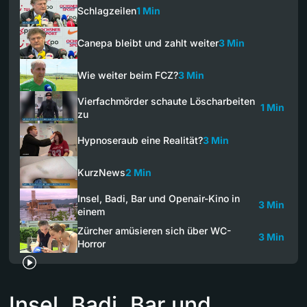
Schlagzeilen
1 Min
Canepa bleibt und zahlt weiter
3 Min
Wie weiter beim FCZ?
3 Min
Vierfachmörder schaute Löscharbeiten
1 Min
zu
Hypnoseraub eine Realität?
3 Min
KurzNews
2 Min
Insel, Badi, Bar und Openair-Kino in
3 Min
einem
Zürcher amüsieren sich über WC-
3 Min
Horror
Insel, Badi, Bar und