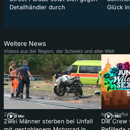
Detailhändler durch
Glück i
Weitere News
Videos aus der Region, der Schweiz und aller Welt
Zürich
Neue Staffel
2 Min
1 Min
Zwei Männer sterben bei Unfall
Die Crew 
mit gestohlenem Motorrad in
Refilled»