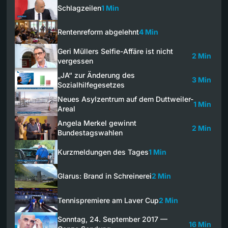
Schlagzeilen
1 Min
Rentenreform abgelehnt
4 Min
Geri Müllers Selfie-Affäre ist nicht
2 Min
vergessen
„JA“ zur Änderung des
3 Min
Sozialhilfegesetzes
Neues Asylzentrum auf dem Duttweiler-
1 Min
Areal
Angela Merkel gewinnt
2 Min
Bundestagswahlen
Kurzmeldungen des Tages
1 Min
Glarus: Brand in Schreinerei
2 Min
Tennispremiere am Laver Cup
2 Min
Sonntag, 24. September 2017 —
16 Min