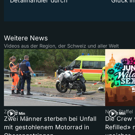
Detailhändler durch
Glück i
Weitere News
Videos aus der Region, der Schweiz und aller Welt
Zürich
Neue Staffel
2 Min
1 Min
Zwei Männer sterben bei Unfall
Die Crew 
mit gestohlenem Motorrad in
Refilled»