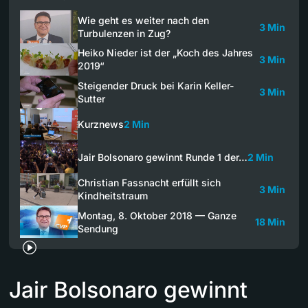
Wie geht es weiter nach den
3 Min
Turbulenzen in Zug?
Heiko Nieder ist der „Koch des Jahres
3 Min
2019“
Steigender Druck bei Karin Keller-
3 Min
Sutter
Kurznews
2 Min
Jair Bolsonaro gewinnt Runde 1 der…
2 Min
Christian Fassnacht erfüllt sich
3 Min
Kindheitstraum
Montag, 8. Oktober 2018 — Ganze
18 Min
Sendung
Jair Bolsonaro gewinnt