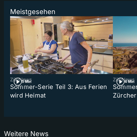
Meistgesehen
ZüriNews
ZüriNews
5 Min
4 Min
Sommer-Serie Teil 3: Aus Ferien
Sommer-
wird Heimat
Zürcher
Weitere News