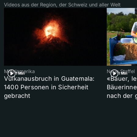
Videos aus der Region, der Schweiz und aller Welt
Mittelamerika
Neue Staffel
1 Min
1 Min
Vulkanausbruch in Guatemala:
«Bauer, l
1400 Personen in Sicherheit
Bäuerinne
gebracht
nach der 