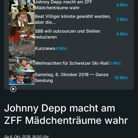
Johnny Depp macht am ZFF
4 Min
Mädchenträume wahr
Beat Villiger könnte gewählt werden,
3 Min
aber die…
SBB will outsourcen und Stellen
4 Min
reduzieren
Kurznews
4 Min
Weihnachten für Schweizer Ski-Nati
3 Min
Samstag, 6. Oktober 2018 — Ganze
19 Min
Sendung
Johnny Depp macht am
ZFF Mädchenträume wahr
Sa 6. Okt. 2018, 16.00 Uhr