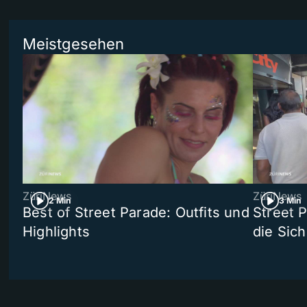
Meistgesehen
ZüriNews
ZüriNews
2 Min
3 Min
Best of Street Parade: Outfits und
Street 
Highlights
die Sich