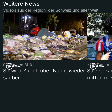
Weitere News
Videos aus der Region, der Schweiz und aller Welt
90 Tonnen Abfall
«Ein Tag im 
1 Min
1 Min
So wird Zürich über Nacht wieder
Street-P
sauber
mitten in 