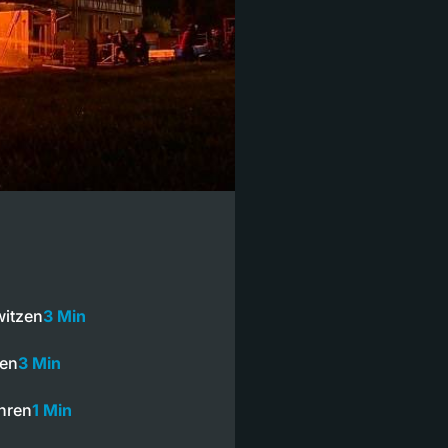
witzen
3 Min
ren
3 Min
hren
1 Min