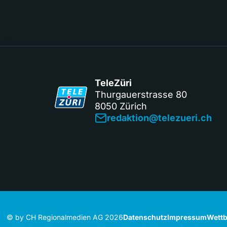
TeleZüri
Thurgauerstrasse 80
8050 Zürich
redaktion@telezueri.ch
© by CH Regionalmedien AG 2026
Datenschutz
Impressum
Wettb