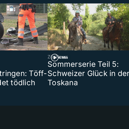
ZüriNews
4 Min
Sommerserie Teil 5:
ringen: Töff-
Schweizer Glück in de
et tödlich
Toskana