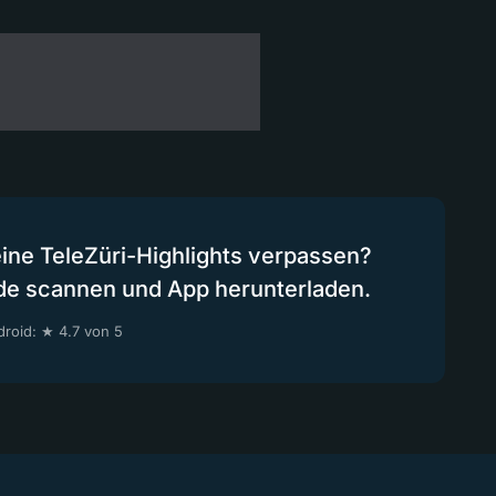
eine TeleZüri-Highlights verpassen?
de scannen und App herunterladen.
roid: ★ 4.7 von 5