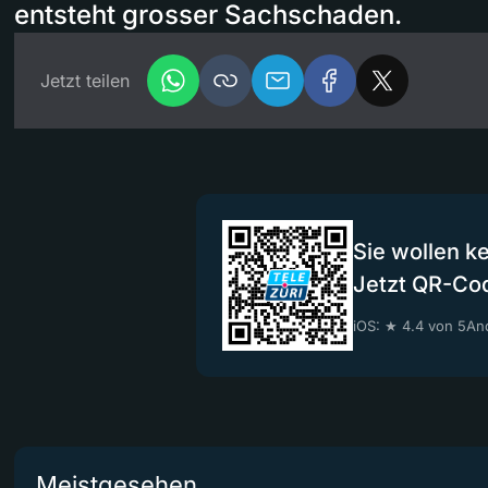
entsteht grosser Sachschaden.
Jetzt teilen
Sie wollen k
Jetzt QR-Co
iOS: ★ 4.4 von 5
And
Meistgesehen