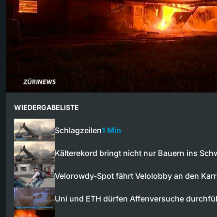
WIEDERGABELISTE
Schlagzeilen
1 Min
Kälterekord bringt nicht nur Bauern ins Sch
Velorowdy-Spot fährt Velolobby an den Kar
Uni und ETH dürfen Affenversuche durchfü