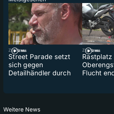
ZüriNews
ZüriNews
2 Min
2 Min
Street Parade setzt
Rastplatz
sich gegen
Oberengst
Detailhändler durch
Flucht end
Weitere News