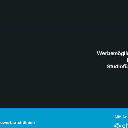
Werbemögli
Studiof
Alle A
ewerbsrichtlinien