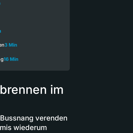
n
n
en
3 Min
ng
16 Min
rbrennen im
n Bussnang verenden
mmis wiederum