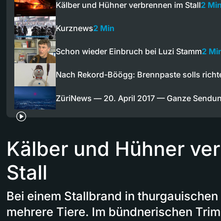
Kälber und Hühner verbrennen im Stall
2 Mi
Kurznews
2 Min
Schon wieder Einbruch bei Luzi Stamm
2 Mi
Nach Rekord-Böögg: Brennpaste solls richt
ZüriNews — 20. April 2017 — Ganze Sendu
Kälber und Hühner ve
Stall
Bei einem Stallbrand in thurgauische
mehrere Tiere. Im bündnerischen Tri