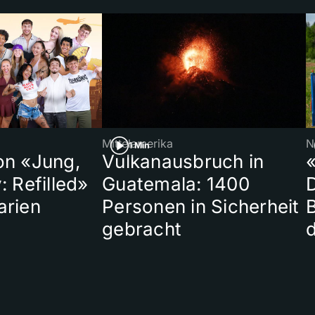
Mittelamerika
N
1 Min
on «Jung,
Vulkanausbruch in
«
: Refilled»
Guatemala: 1400
arien
Personen in Sicherheit
gebracht