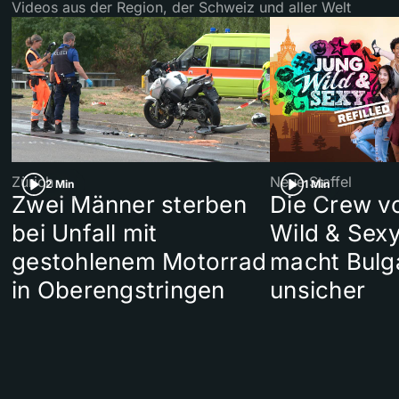
Videos aus der Region, der Schweiz und aller Welt
Zürich
Neue Staffel
2 Min
1 Min
Zwei Männer sterben
Die Crew v
bei Unfall mit
Wild & Sexy
gestohlenem Motorrad
macht Bulg
in Oberengstringen
unsicher