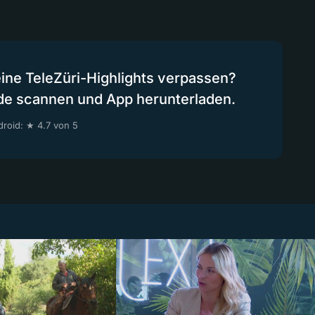
eine TeleZüri-Highlights verpassen?
de scannen und App herunterladen.
roid: ★ 4.7 von 5