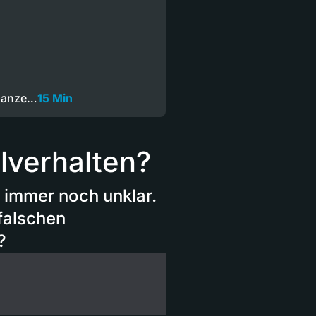
 Ganze…
15 Min
lverhalten?
t immer noch unklar.
 falschen
?