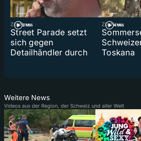
ZüriNews
ZüriNews
2 Min
4 Min
Street Parade setzt
Sommerser
sich gegen
Schweizer
Detailhändler durch
Toskana
Weitere News
Videos aus der Region, der Schweiz und aller Welt