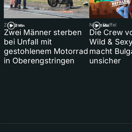
Zürich
Neue Staffel
2 Min
1 Min
Zwei Männer sterben
Die Crew v
bei Unfall mit
Wild & Sexy
gestohlenem Motorrad
macht Bulg
in Oberengstringen
unsicher