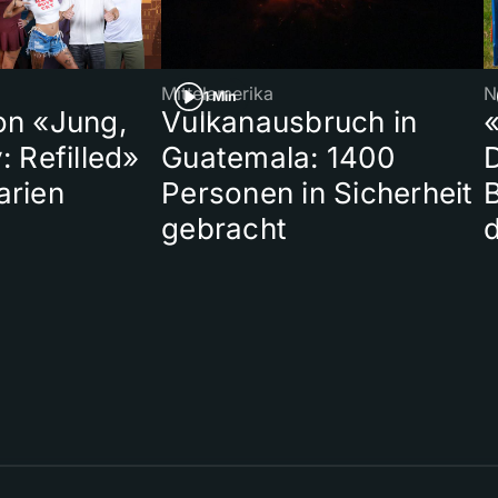
Mittelamerika
N
1 Min
on «Jung,
Vulkanausbruch in
«
: Refilled»
Guatemala: 1400
arien
Personen in Sicherheit
gebracht