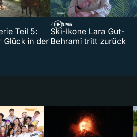
ZüriNews
3 Min
ie Teil 5:
Ski-Ikone Lara Gut-
 Glück in der
Behrami tritt zurück