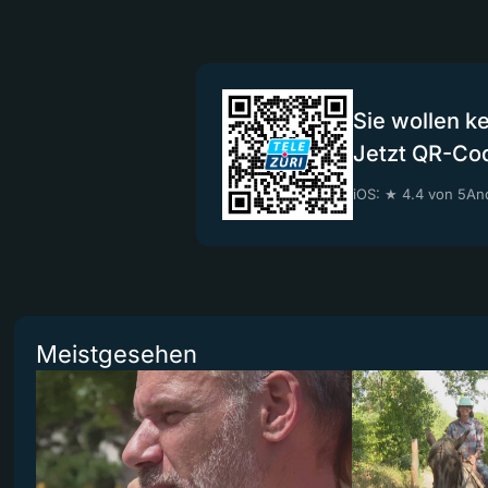
Sie wollen k
Jetzt QR-Co
iOS: ★ 4.4 von 5
And
Meistgesehen