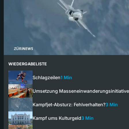
WIEDERGABELISTE
Schlagzeilen
1 Min
Umsetzung Masseneinwanderungsinitiative
Kampfjet-Absturz: Fehlverhalten?
3 Min
Kampf ums Kulturgeld
3 Min